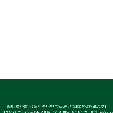
徐州工程学院体育学院 © 2014-2018 未经允许，严禁擅自转载本站图文资料
江苏省徐州市云龙区丽水路2号 邮编：221000 电话：051683202114 邮箱：tyb@xzit.ed